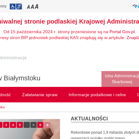
rony
hiwalnej stronie podlaskiej Krajowej Administra
Od 15 października 2024 r. strony przeniesione są na
Portal Gov.pl
.
resy stron BIP jednostek podlaskiej KAS znajdują się w artykule:
Znajd
Izba Administracji
w Białymstoku
Skarbowej
alność
Załatwianie spraw
Informacje podatkowe i celne
oku
AKTUALNOŚCI
ajd
2
- slajd
3
- slajd
4
- slajd
5
- slajd
<
Poprzedni slajd
>
Następny slajd
II
Zatrzymaj
Wznów
przewijanie
przewijanie
Rekordowe ponad 1,9 miliarda złotych d
slajdów
slajdów
organizacji pożytku publicznego