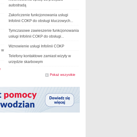
autostradą
Zakończenie funkcjonowania usługi
Infolinii COKP do obsługi kluczowych...
Tymczasowe zawieszenie funkcjonowania
usługi Infolinii COKP do obsługi...
Wznowienie usługi Infolinii COKP
j w
Telefony kontaktowe zamiast wizyty w
urzędzie skarbowym
e
z działu
aktualności
Pokaż wszystkie
z działu
komunikaty