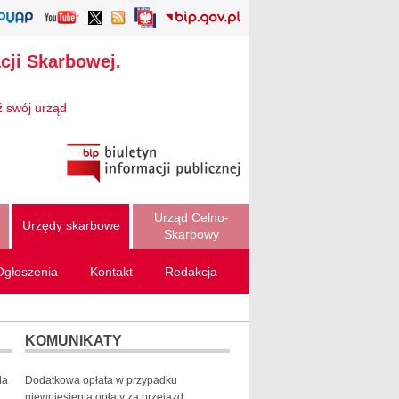
cji Skarbowej.
ź swój urząd
Urząd Celno-
Urzędy skarbowe
Skarbowy
Ogłoszenia
Kontakt
Redakcja
KOMUNIKATY
la
Dodatkowa opłata w przypadku
niewniesienia opłaty za przejazd