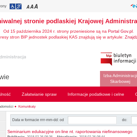
rony
hiwalnej stronie podlaskiej Krajowej Administra
Od 15 października 2024 r. strony przeniesione są na
Portal Gov.pl
.
resy stron BIP jednostek podlaskiej KAS znajdują się w artykule:
Znajd
wie
Izba Administracji
Skarbowej
alność
Załatwianie spraw
Informacje podatkowe i celne
adomości
Komunikaty
Data w formacie rrrr-mm-dd: od
do:
Seminarium edukacyjne on-line nt. raportowania niefinansowego
Publikacja:
2018.02.26 08:36
Aktualizacja:
2018.02.26 08:44