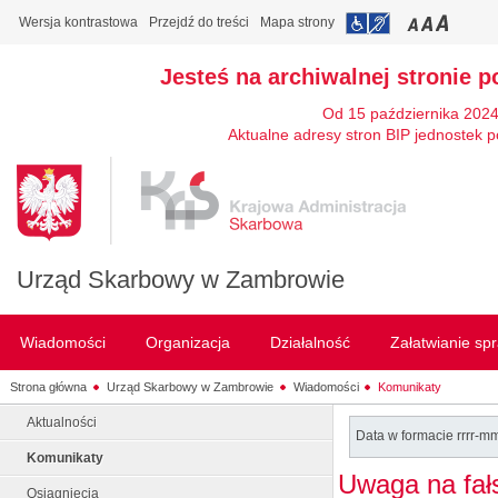
Wersja kontrastowa
Przejdź do treści
Mapa strony
Jesteś na archiwalnej stronie p
Od 15 października 2024
Aktualne adresy stron BIP jednostek p
Urząd Skarbowy w Zambrowie
Wiadomości
Organizacja
Działalność
Załatwianie sp
Strona główna
Urząd Skarbowy w Zambrowie
Wiadomości
Komunikaty
Aktualności
Data w formacie rrrr-m
Komunikaty
Uwaga na fał
Osiągnięcia