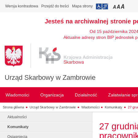
Wersja kontrastowa
Przejdź do treści
Mapa strony
Jesteś na archiwalnej stronie p
Od 15 października 2024
Aktualne adresy stron BIP jednostek p
Urząd Skarbowy w Zambrowie
Wiadomości
Organizacja
Działalność
Załatwianie sp
Strona główna
Urząd Skarbowy w Zambrowie
Wiadomości
Komunikaty
27 gru
Aktualności
27 grudni
Komunikaty
pracownik
Osiągnięcia