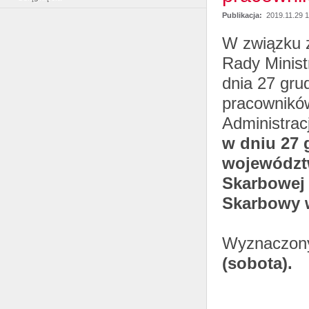
Publikacja:
2019.11.29 
W związku z
Rady Minist
dnia 27 gru
pracowników
Administrac
w dniu 27 
województw
Skarbowej 
Skarbowy 
Wyznaczo
(sobota).