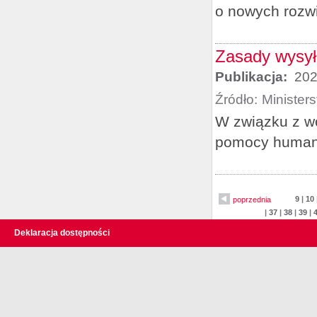
o nowych rozw
Zasady wysył
Publikacja:
202
Źródło:
Minister
W związku z wo
pomocy humanit
9
|
10
poprzednia
|
37
|
38
|
39
|
Deklaracja dostępności