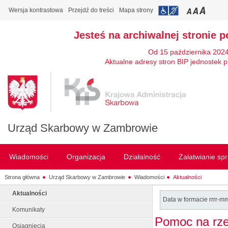
Wersja kontrastowa
Przejdź do treści
Mapa strony
Jesteś na archiwalnej stronie p
Od 15 października 2024
Aktualne adresy stron BIP jednostek p
Urząd Skarbowy w Zambrowie
Wiadomości
Organizacja
Działalność
Załatwianie sp
Strona główna
Urząd Skarbowy w Zambrowie
Wiadomości
Aktualności
Aktualności
Data w formacie rrrr-m
Komunikaty
Pomoc na rzec
Osiągnięcia