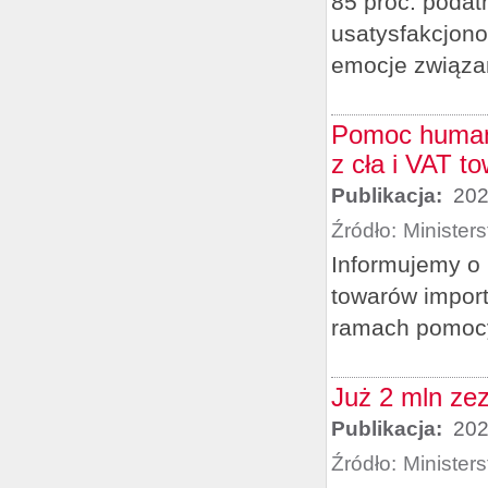
85 proc. podat
usatysfakcjono
emocje związa
Pomoc humanit
z cła i VAT 
Publikacja:
202
Źródło:
Minister
Informujemy o 
towarów import
ramach pomocy
Już 2 mln ze
Publikacja:
202
Źródło:
Minister