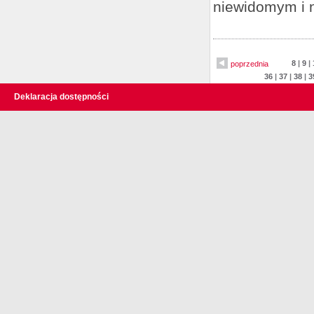
niewidomym i 
8
|
9
|
poprzednia
36
|
37
|
38
|
3
Deklaracja dostępności