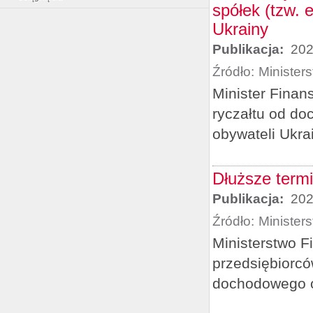
spółek (tzw. 
Ukrainy
Publikacja:
202
Źródło:
Minister
Minister Finan
ryczałtu od d
obywateli Ukra
Dłuższe term
Publikacja:
202
Źródło:
Minister
Ministerstwo 
przedsiębiorcó
dochodowego o