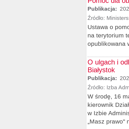
Pomoc dla ob
Publikacja:
202
Źródło:
Minister
Ustawa o pomo
na terytorium 
opublikowana 
O ulgach i od
Białystok
Publikacja:
202
Źródło:
Izba Adm
W środę, 16 ma
kierownik Dzi
w Izbie Admini
„Masz prawo" n