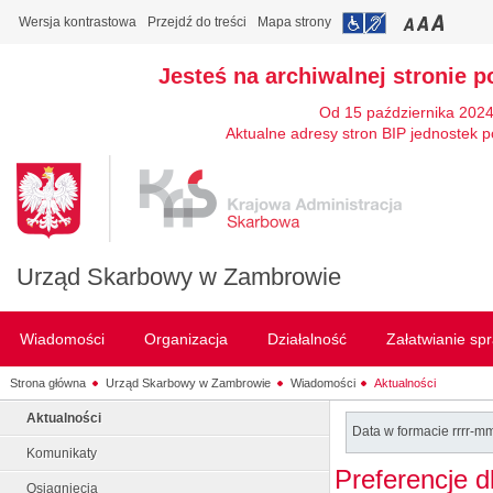
Wersja kontrastowa
Przejdź do treści
Mapa strony
Jesteś na archiwalnej stronie p
Od 15 października 2024
Aktualne adresy stron BIP jednostek p
Urząd Skarbowy w Zambrowie
Wiadomości
Organizacja
Działalność
Załatwianie sp
Strona główna
Urząd Skarbowy w Zambrowie
Wiadomości
Aktualności
Aktualności
Data w formacie rrrr-m
Komunikaty
Preferencje 
Osiągnięcia