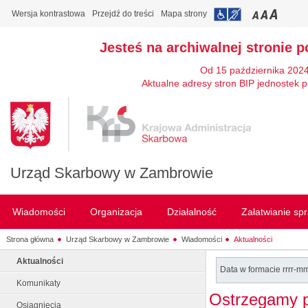
Wersja kontrastowa
Przejdź do treści
Mapa strony
Jesteś na archiwalnej stronie p
Od 15 października 2024
Aktualne adresy stron BIP jednostek p
Urząd Skarbowy w Zambrowie
Wiadomości
Organizacja
Działalność
Załatwianie sp
Strona główna
Urząd Skarbowy w Zambrowie
Wiadomości
Aktualności
Aktualności
Data w formacie rrrr-m
Komunikaty
Ostrzegamy p
Osiągnięcia