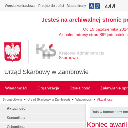
Wersja kontrastowa
Przejdź do treści
Mapa strony
Jesteś na archiwalnej stronie p
Od 15 października 2024
Aktualne adresy stron BIP jednostek p
Urząd Skarbowy w Zambrowie
Wiadomości
Organizacja
Działalność
Załatwianie sp
Strona główna
Urząd Skarbowy w Zambrowie
Wiadomości
Aktualności
Aktualności
Data w formacie rrrr-m
Komunikaty
Koniec awarii
Osiągnięcia