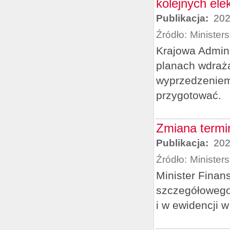
kolejnych ele
Publikacja:
202
Źródło:
Minister
Krajowa Admini
planach wdraża
wyprzedzeniem 
przygotować.
Zmiana termi
Publikacja:
202
Źródło:
Minister
Minister Finan
szczegółowego
i w ewidencji 