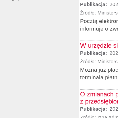
Publikacja:
202
Źródło:
Minister
Pocztą elektro
informuje o zw
W urzędzie s
Publikacja:
202
Źródło:
Minister
Można już pła
terminala płatn
O zmianach p
z przedsiębio
Publikacja:
202
Źródło:
Izba Adm