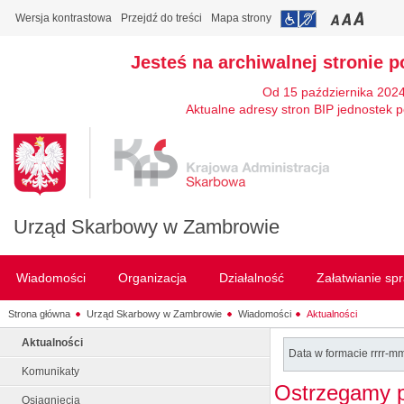
Wersja kontrastowa
Przejdź do treści
Mapa strony
Jesteś na archiwalnej stronie p
Od 15 października 2024
Aktualne adresy stron BIP jednostek p
Urząd Skarbowy w Zambrowie
Wiadomości
Organizacja
Działalność
Załatwianie sp
Strona główna
Urząd Skarbowy w Zambrowie
Wiadomości
Aktualności
Aktualności
Data w formacie rrrr-m
Komunikaty
Ostrzegamy p
Osiągnięcia