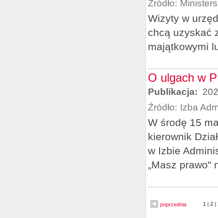
Źródło:
Minister
Wizyty w urzęd
chcą uzyskać 
majątkowymi lu
O ulgach w P
Publikacja:
202
Źródło:
Izba Adm
W środę 15 mar
kierownik Dzi
w Izbie Admini
„Masz prawo" n
1
|
2
|
poprzednia