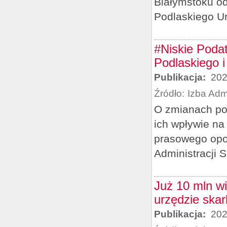
Białymstoku od
Podlaskiego U
#Niskie Poda
Podlaskiego 
Publikacja:
202
Źródło:
Izba Adm
O zmianach po
ich wpływie na
prasowego opow
Administracji 
Już 10 mln w
urzędzie ska
Publikacja:
202