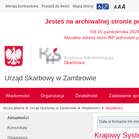
Wersja kontrastowa
Przejdź do treści
Mapa strony
Jesteś na archiwalnej stronie p
Od 15 października 2024
Aktualne adresy stron BIP jednostek p
Urząd Skarbowy w Zambrowie
Wiadomości
Organizacja
Działalność
Załatwianie sp
Strona główna
Urząd Skarbowy w Zambrowie
Wiadomości
Aktualności
Aktualności
Data w formacie rrrr-m
Komunikaty
Krajowy Syst
Osiągnięcia