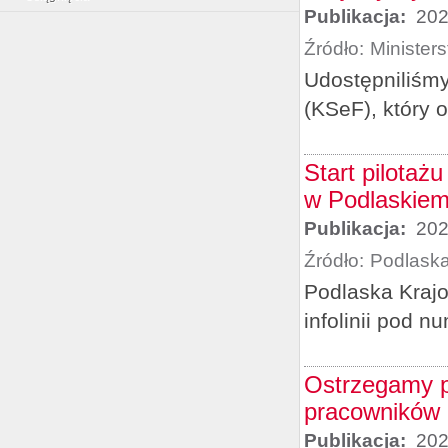
Publikacja:
202
Źródło:
Minister
Udostępniliśm
(KSeF), który o
Start pilotaż
w Podlaskie
Publikacja:
202
Źródło:
Podlask
Podlaska Krajo
infolinii pod 
Ostrzegamy p
pracowników a
Publikacja:
202