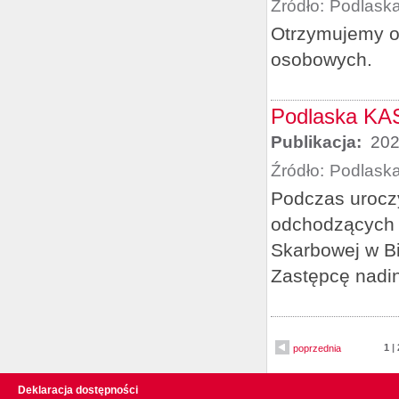
Źródło:
Podlask
Otrzymujemy o
osobowych.
Podlaska KAS
Publikacja:
202
Źródło:
Podlask
Podczas uroczy
odchodzących n
Skarbowej w B
Zastępcę nadi
1
|
poprzednia
Deklaracja dostępności