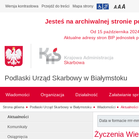
Wersja kontrastowa
Przejdź do treści
Mapa strony
Jesteś na archiwalnej stronie p
Od 15 października 2024
Aktualne adresy stron BIP jednostek p
Podlaski Urząd Skarbowy w Białymstoku
Wiadomości
Organizacja
Działalność
Załatwianie sp
Strona główna
Podlaski Urząd Skarbowy w Białymstoku
Wiadomości
Aktualności
Aktualności
Data w formacie rrrr-m
Komunikaty
Życzenia Wie
Osiągnięcia