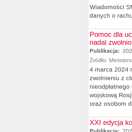
Wiadomości SMS
danych o rach
Pomoc dla uc
nadal zwolnio
Publikacja:
202
Źródło:
Minister
4 marca 2024 r
zwolnieniu z c
nieodpłatnego 
wojskową Rosji
oraz osobom do
XXI edycja k
Publikacja:
202