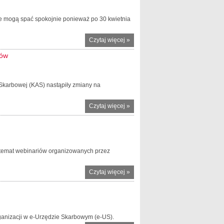
 ale mogą spać spokojnie ponieważ po 30 kwietnia
Czytaj więcej
o Podlaska KAS
»
zaakceptowała
ków
PIT-y
„zapominalskich”
podatników
 Skarbowej (KAS) nastąpiły zmiany na
Czytaj więcej
o Zmiany w
»
podlaskiej
KAS -
powołania
nowych
 temat webinariów organizowanych przez
zastępców
naczelników
Czytaj więcej
o
»
Zapraszamy
podatników
i
księgowych
ganizacji w e-Urzędzie Skarbowym (e-US).
na