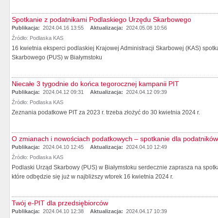
Spotkanie z podatnikami Podlaskiego Urzędu Skarbowego
Publikacja:
2024.04.16 13:55
Aktualizacja:
2024.05.08 10:56
Źródło:
Podlaska KAS
16 kwietnia eksperci podlaskiej Krajowej Administracji Skarbowej (KAS) spotk
Skarbowego (PUS) w Białymstoku
Niecałe 3 tygodnie do końca tegorocznej kampanii PIT
Publikacja:
2024.04.12 09:31
Aktualizacja:
2024.04.12 09:39
Źródło:
Podlaska KAS
Zeznania podatkowe PIT za 2023 r. trzeba złożyć do 30 kwietnia 2024 r.
O zmianach i nowościach podatkowych – spotkanie dla podatnikó
Publikacja:
2024.04.10 12:45
Aktualizacja:
2024.04.10 12:49
Źródło:
Podlaska KAS
Podlaski Urząd Skarbowy (PUS) w Białymstoku serdecznie zaprasza na spotk
które odbędzie się już w najbliższy wtorek 16 kwietnia 2024 r.
Twój e-PIT dla przedsiębiorców
Publikacja:
2024.04.10 12:38
Aktualizacja:
2024.04.17 10:39