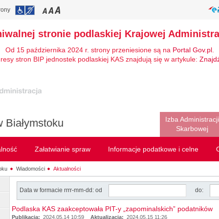
rony
hiwalnej stronie podlaskiej Krajowej Administra
Od 15 października 2024 r. strony przeniesione są na
Portal Gov.pl
.
resy stron BIP jednostek podlaskiej KAS znajdują się w artykule:
Znajd
Izba Administracji
w Białymstoku
Skarbowej
alność
Załatwianie spraw
Informacje podatkowe i celne
oku
Wiadomości
Aktualności
Data w formacie rrrr-mm-dd: od
do:
Podlaska KAS zaakceptowała PIT-y „zapominalskich” podatników
Publikacja:
2024.05.14 10:59
Aktualizacja:
2024.05.15 11:26