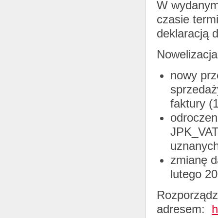
W wydanym 
czasie ter
deklaracją 
Nowelizacja
nowy prz
sprzedaż
faktury (1
odroczen
JPK_VAT 
uznanych
zmianę d
lutego 20
Rozporządze
adresem:
h