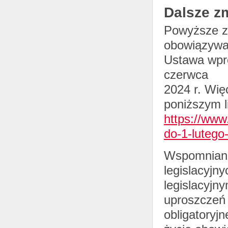
Dalsze zm
Powyższe z
obowiązywan
Ustawa wpr
czerwca
2024 r. Wię
poniższym l
https://www
do-1-lutego
Wspomniana
legislacyjn
legislacyjn
uproszczeń
obligatoryj