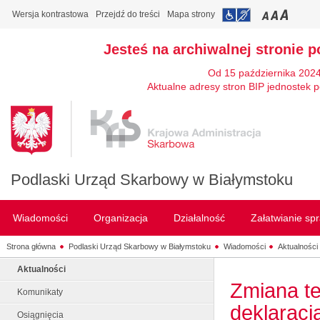
Wersja kontrastowa
Przejdź do treści
Mapa strony
Jesteś na archiwalnej stronie p
Od 15 października 2024
Aktualne adresy stron BIP jednostek p
Podlaski Urząd Skarbowy w Białymstoku
Wiadomości
Organizacja
Działalność
Załatwianie sp
Strona główna
Podlaski Urząd Skarbowy w Białymstoku
Wiadomości
Aktualności
Aktualności
Zmiana t
Komunikaty
deklaracj
Osiągnięcia