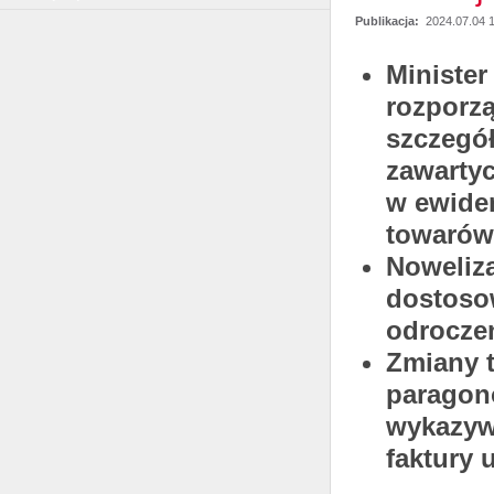
Publikacja:
2024.07.04 
Minister
rozporz
szczegó
zawarty
w ewiden
towarów 
Noweliza
dostoso
odrocze
Zmiany 
paragon
wykazyw
faktury 