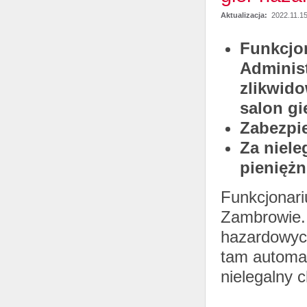
Aktualizacja:
2022.11.1
Funkcjon
Administ
zlikwido
salon gi
Zabezpi
Za niele
pieniężn
Funkcjonari
Zambrowie. 
hazardowych
tam automat
nielegalny 