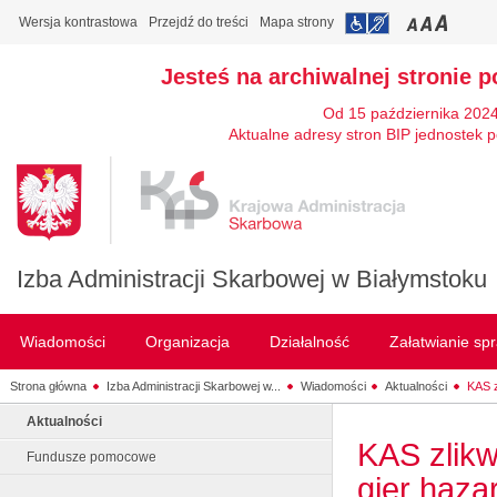
Wersja kontrastowa
Przejdź do treści
Mapa strony
Jesteś na archiwalnej stronie p
Od 15 października 2024
Aktualne adresy stron BIP jednostek p
Izba Administracji Skarbowej w Białymstoku
Wiadomości
Organizacja
Działalność
Załatwianie sp
Strona główna
Izba Administracji Skarbowej w...
Wiadomości
Aktualności
KAS z
Aktualności
KAS zlikw
Fundusze pomocowe
gier haz